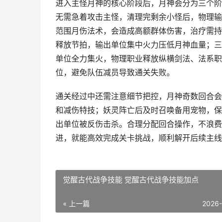
进入主怪月神的核心阶段后，月神会分为三个阶
无需急着攻击主怪，清理完剩余小怪后，物理输
范围月伤法术，会造成高额群体伤害，治疗需持
释放节拍，输出单位集中火力压低月神血量；三
单位全力集火，物理职业释放纵横剑法、法系职
位，避免队伍减员导致通关失败。
通关经过中还需注意细节把控，月神奇数回合会
和减伤特技；妖灵阵亡后及时召唤备用宠物，保
出单位被反伤击杀。合理分配回合操作，不浪费
进，就能高效完成关卡挑战，顺利解开后续主线
觉醒古代战争技能 觉醒古代战争技能加点
« 上一篇
2026