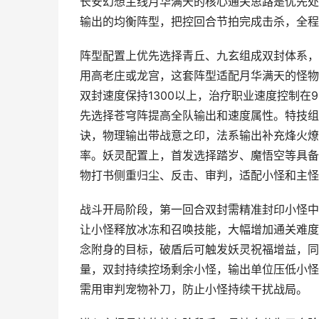
长安幻想主线月华满天的核心通关思路是优先处
输出的均衡阵型，把控回合节拍完成击杀，全程
阵型配置上优先选择青丘、九玄组成双封体系，
用高老庄或龙宫，这套阵型适配月华满天的怪物
双封速度保持1300以上，治疗职业速度控制在9
先选择苍穹阵提高全队输出和速度属性。特技组
诀，物理输出带战意之印，法系输出补充烽火燎
率。妖灵配置上，首发选择踏岁、魔悟空等具备
物打书侧重归尘、反击、审判，适配小怪和主怪
战斗开局阶段，第一回合双封需精准封印小怪中
让小怪释放冰冻和召唤技能，大幅增加通关难度
念附身的目标，破盾后可触发妖灵祝福增益，同
量，双封持续控场剩余小怪，输出单位压低小怪
需用审判宠物补刀，防止小怪持续干扰战局。