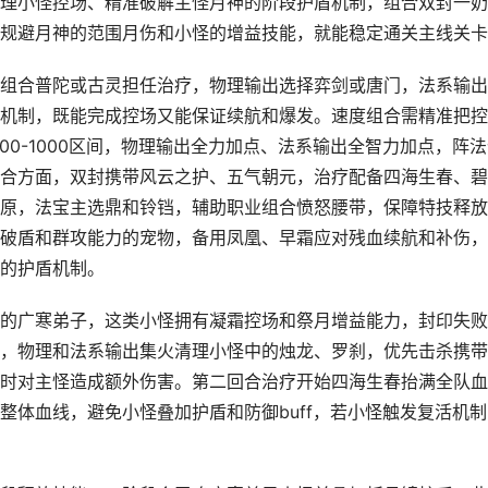
理小怪控场、精准破解主怪月神的阶段护盾机制，组合双封一奶
规避月神的范围月伤和小怪的增益技能，就能稳定通关主线关卡
组合普陀或古灵担任治疗，物理输出选择弈剑或唐门，法系输出
机制，既能完成控场又能保证续航和爆发。速度组合需精准把控
00-1000区间，物理输出全力加点、法系输出全智力加点，阵
合方面，双封携带风云之护、五气朝元，治疗配备四海生春、碧
原，法宝主选鼎和铃铛，辅助职业组合愤怒腰带，保障特技释放
破盾和群攻能力的宠物，备用凤凰、早霜应对残血续航和补伤，
的护盾机制。
的广寒弟子，这类小怪拥有凝霜控场和祭月增益能力，封印失败
，物理和法系输出集火清理小怪中的烛龙、罗刹，优先击杀携带
时对主怪造成额外伤害。第二回合治疗开始四海生春抬满全队血
整体血线，避免小怪叠加护盾和防御buff，若小怪触发复活机制