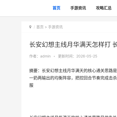
首页
手游资讯
攻略汇总
首页
>
手游资讯
长安幻想主线月华满天怎样打 
作者：
admin
•
更新时间：2026-05-25
摘要：长安幻想主线月华满天的核心通关思路是
一奶两输出的均衡阵容，把控回合节奏完成击杀
服