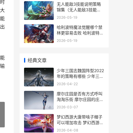
时
无人能敌3技能说明策略
锦集（无人能敌3技能综
大
合分析 无人能敌无人能挡
2026-05-19
能
出
哈利波特魔法觉醒哪个禁
林更容易击败 哈利波特魔
法觉醒卡牌图鉴
2026-05-19
能
经典文章
输
少年三国志魏国阵型2022
年的策略有哪些 少年三国
志魏国阵容
2026-04-22
摩尔庄园是否有方式呼叫
淘淘乐街 摩尔庄园的庄园
在哪
2026-03-07
梦幻西游大唐带啥子帽子
»
可以增加攻击 梦幻西游大
唐带什么力量套
2026-04-08