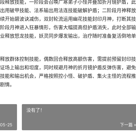
段释放技能，一阶段会召唤广寒弟子小怪并叠加折月镜护盾，此
出用破甲技能、法系输出用法连技能破解护盾；二阶段月神释放
续开始碧波诀减伤，双封轮流运用幽花技能封印月神，打断其技
阶段月神进入狂暴情形，伤害大幅提高但护盾消失，此时全部输
业释放怒龙技能，妖灵同步爆发输出，治疗随时准备复活倒地单
释放群体控制技能，偶数回合释放高额伤害，需提前预留封印技
证场上输出和坦度，同时规避月神的折月镜护盾反弹伤害，避免
技能和输出机会，严格按照控小怪、破护盾、集火主怪的流程推
剧情。
没有了！
-05-25
下一篇 