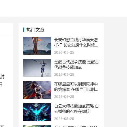
热门文章
长安幻想主线月华满天怎
样打 长安幻想什么时候开
服
2026-05-25
觉醒古代战争技能 觉醒古
代战争技能加点
2026-05-25
封
在哪里里可以刷到原神中
开
的绝缘套 在哪里可以刷
pos机
2026-05-25
白云大师技能加点策略 白
云禅师的召唤在哪接
2026-05-25