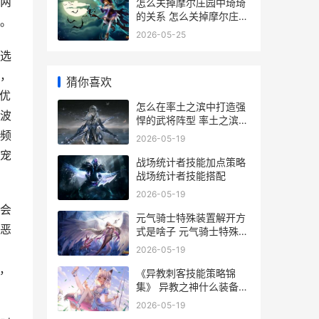
两
怎么关掉摩尔庄园中琦琦
的关系 怎么关掉摩尔庄园
。
的声音
2026-05-25
选
，
猜你喜欢
法优
怎么在率土之滨中打造强
波
悍的武将阵型 率土之滨游
戏如何
频
2026-05-19
宠
战场统计者技能加点策略
战场统计者技能搭配
2026-05-19
会
元气骑士特殊装置解开方
恶
式是啥子 元气骑士特殊效
果大全
2026-05-19
，
《异教刺客技能策略锦
集》 异教之神什么装备最
好
2026-05-19