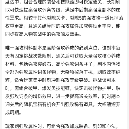
度适中，组合合理的装备和技能链即可稳定通关，长期刷
取可快速提高强攻词条等级，满足中后期高强度副本的属
性需求。相较于其他裂隙关卡，裂隙5的强攻唯一道具掉落
权重更高，且通关结算时的强攻属性加成奖励更丰厚，能
同步提高人物实战中的强攻触发效果。
唯一强攻材料副本是高阶强攻养成的必刷点位，该副本每
天有固定挑战次数限制，通关后可获取大量强攻核心养成
材料，包括强攻突破石、高阶强攻词条胚子，副本内怪物
全部为强攻属性词条怪物，无杂项掉落干扰，刷取效率纯
粹，适合玩家集中时刻冲刺强攻等级突破。挑战该副本
时，需组合破甲、爆发类技能链，快速击破怪物护甲，触
发强攻词条的增伤效果，进一步提高通关效率，同时副本
通关后的随机宝箱有机会开出强攻稀有道具，大幅缩短养
成周期。
玩家刷强攻属性时，可组合强攻加成装备、刻印和心法，