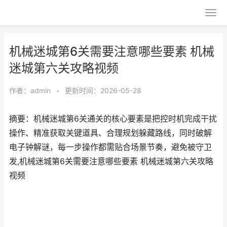
机械迷城第6关需要注意哪些要素 机械
迷城第六关攻略视频
作者：
admin
•
更新时间：2026-05-28
摘要：机械迷城第6关通关的核心要素是把控时机完成干扰
操作、精准获取关键道具、合理规划躲藏路线，同时破解
电子钟解谜，每一步操作都需贴合场景节奏，避免被守卫
发,机械迷城第6关需要注意哪些要素 机械迷城第六关攻略
视频