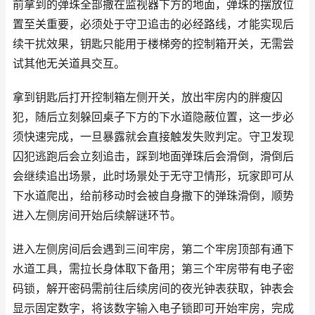
前拿到的弹珠全部撒在监视器下方的地面，弹珠的摆放位
置至关重要，必须处于守卫追击的必经路线，才能实现后
续干扰效果，钥匙只能用于楼梯旁的控制箱开关，无需尝
试其他无关道具交互。
拿到钥匙后打开控制箱左侧开关，放出牢房内的胖瘦囚
犯，随后立刻躲回桌子下方的下水道隐蔽位置，这一步必
须快速完成，一旦暴露就会直接触发失败判定。守卫发现
囚犯逃跑后会立刻追击，踩到地面弹珠后会滑倒，滑倒后
会继续追出场景，此时场景处于无守卫情形，玩家即可从
下水道爬出，给前移动时会被自身撒下的弹珠滑倒，顺势
进入左侧房间开始后续解谜环节。
进入左侧房间后会遇到三间牢房，第二个牢房顶部有通下
水道工具，需拉长身体取下备用；第三个牢房带有电子密
码锁，解开密码需前往后续房间的夜光钟表获取，钟表会
显示固定数字，将该数字输入电子锁即可开始牢房，完成