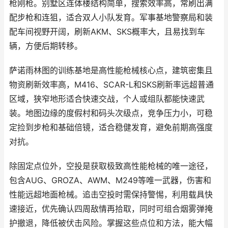
枪刚枪。别墅区连体楼结构简单，搜索效率高，常刷出满
配步枪和连狙，适合双人小队发育。军事基地警察局和装
配车间视野开阔，刷新AKM、SKS概率大，且易找到车
辆，方便后期转移。
萨诺雨林图的训练基地是高性能枪械核心点，建筑密集且
物资刷新效率高，M416、SCAR-L和SKS刷新率远超普通
区域，狭窄地形适合快速交战，个人或组队都能快速武
装。地图边缘的度假村和码头次级点，竞争压力小，可稳
定捡到步枪和基础倍镜，适合稳健发育，避免前期高强度
对抗。
除固定点位外，空投是获取极致高性能枪械的唯一途径，
包含AUG、GROZA、AWM、M249等唯一武器，伤害和
性能远超地面枪械。追击空投时需保持警惕，利用载具快
速接近，优先确认四周敌情再拾取，同时可组合烟雾弹掩
护撤退，降低被伏击风险。掌握这些点位和方法，能大幅