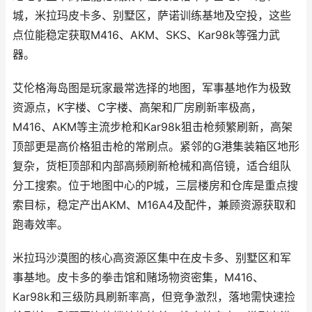
城，米拉玛皮卡多、别墅区，萨诺训练基地及空投，这些
点位能稳定获取M416、AKM、SKS、Kar98k等强力武
器。
艾伦格海岛图是玩家最常选择的地图，军事基地作为极致
资源点，K字楼、C字楼、高架和厂房刷新率极高，
M416、AKM等主流步枪和Kar98k狙击枪频繁刷新，高架
顶部更是高价格狙击枪的常刷点。紧邻的G港集装箱区地形
复杂，货柜顶部和内部高频刷新枪械和高倍镜，适合组队
分工搜索。位于地图中心的P城，三层楼房和仓库是重点搜
索目标，稳定产出AKM、M16A4及配件，兼顾资源获取和
跑毒效率。
米拉玛沙漠图的核心高资源区集中在皮卡多、别墅区和军
事基地。皮卡多的拳击馆和赌场物资密集，M416、
Kar98k和三级防具刷新率高，但竞争激烈，落地需快速捡