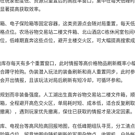
在玩家密度低、资源点重置后的高胜率窗口，集中在每天低峰时
显著提高获取效率。
箱、电子保险箱等固定容器，这类资源点会随对局重置，每天低
格点位。农场谷物交易站二楼文件箱、北山酒店C栋休闲室包间
位，低峰期直奔这些点位，避开主楼交火区，可大幅提高搜索成
的库存每天有多个重置窗口，此时情报等高价格物品刷新概率小
合蹲守抢购。伪装潜入玩法的装备刷新和商人重置同步，此时参
会开出情报，且该玩法对局后刷新有短冷却，可循环参和。
规划而非装备强度。人工湖出生直奔谷物交易站二楼文件箱，顺
箱，全程避开高危交火区，单局耗时短、成本低，适合反复刷取
撤离），遇到玩家优先撤离，保住已获取的情报才是决定因素。
库、电视台等高风险高回报地图，在低峰期组队寻觅，分工清点
险箱点位。留意地图中随机刷新的军用杂物点、收银机、户外帐