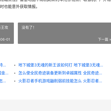
时也能意外获取情报。
新王攻
没有了！
-06-01
下一篇 
是否有特定的时间段可以刷到暗区突围情报 特定时间
地下城堡3无魂的新王该如何打 地下城堡3无魂新王攻略
魏国四金将在少年三国志2中的阵型怎么 魏国金将换谁
怎么使全民奇迹装备更新到卓越属性 全民奇迹如何快速赚钱
忘仙金甲战神如何加点相对好 忘仙金宝蛇皇怎么获得
火影忍者手机游戏鼬削弱前技能怎么 火影忍者手机游戏终极风暴