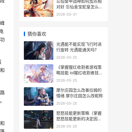
段
忘仙金甲战神如何加点相
对好 忘仙金宝蛇皇怎么获
得
2026-05-31
峰
电
猜你喜欢
功
光遇能不能实现飞行时进
行旋转 光遇能通关吗?
2026-05-25
幅
《掌握猩红收割者游戏策
和
略技能 lol猩红收割者技能
介绍
2026-05-25
摩尔庄园怎么改善拉姆的
路
情绪 摩尔庄园怎么改昵称
。
2026-05-25
怒怒技能更新策略（掌握
怒怒技能更新的决定因素
和
怒斩是谁的技能
2026-05-25
篷