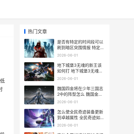
热门文章
是否有特定的时间段可以
刷到暗区突围情报 特定时
间
2026-06-01
地下城堡3无魂的新王该
如何打 地下城堡3无魂新
王攻略
2026-06-01
低
魏国四金将在少年三国志
时
2中的阵型怎么 魏国金将
换谁
2026-06-01
怎么使全民奇迹装备更新
到卓越属性 全民奇迹如何
快速赚钱
2026-06-01