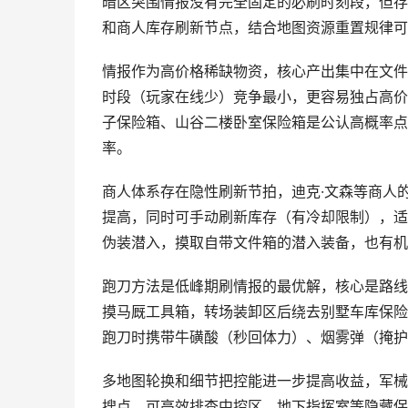
暗区突围情报没有完全固定的必刷时刻段，但存
和商人库存刷新节点，结合地图资源重置规律可
情报作为高价格稀缺物资，核心产出集中在文件
时段（玩家在线少）竞争最小，更容易独占高价
子保险箱、山谷二楼卧室保险箱是公认高概率点
率。
商人体系存在隐性刷新节拍，迪克·文森等商人
提高，同时可手动刷新库存（有冷却限制），适
伪装潜入，摸取自带文件箱的潜入装备，也有机
跑刀方法是低峰期刷情报的最优解，核心是路线
摸马厩工具箱，转场装卸区后绕去别墅车库保险
跑刀时携带牛磺酸（秒回体力）、烟雾弹（掩护
多地图轮换和细节把控能进一步提高收益，军械
搜点，可高效排查中控区、地下指挥室等隐藏保