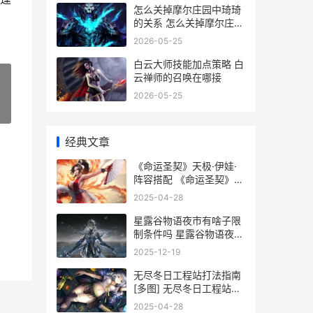
怎么关掉摩尔庄园中琦琦
的关系 怎么关掉摩尔庄园
的声音
2026-05-25
白云大师技能加点策略 白
云禅师的召唤在哪接
2026-05-25
»
经典文章
《命运圣契》天极·伊娃·
阵容搭配 《命运圣契》天
极角色具体的返场时间是
2025-04-28
什么?
星露谷物语夜市有啥子限
制条件吗 星露谷物语夜市
几点到几点
2025-12-19
无尽冬日工程站打法指南
[多图] 无尽冬日工程站加
成能叠加吗
2025-04-28