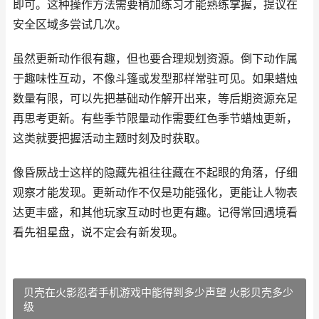
即可。这种操作方法需要稍加练习才能熟练掌握，提议在
安全区域多尝试几次。
虽然更新动作很有趣，但也要合理规划资源。倒下动作属
于趣味性互动，不像斗篷或发型那样常驻可见。如果蜡烛
数量有限，可以先把基础动作解开出来，等后期资源充足
再思考更新。有些季节限量动作需要红色季节蜡烛更新，
这类就要把握活动主题时刻及时获取。
像昏厥战士这样的隐藏先祖往往藏在不起眼的角落，仔细
观察才能发现。更新动作不仅是功能强化，更能让人物表
达更丰盛，和其他玩家互动时也更有趣。记得常回遇境看
看先祖星盘，说不定会有新发现。
贝壳在火影忍者手机游戏中能得到多少声望 火影贝壳多少
级