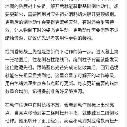
地图的昏厥战士先祖，解开后就能获取基础倒地动作。想
要更新它，需要回到对应先祖处消耗蜡烛解开更顶级别。
更新后的倒地动作会变得更流畅天然，有时还会附带特
效，让人物倒下时的姿态更生动。更新动作需要消耗不少
蜡烛资源，提议优先思考实用性更强的装扮。
找到昏厥战士先祖是更新倒下动作的第一步。进入暮土第
一张地图后，往左侧石柱路线飞，绕到柱子背面就能发现
这位隐藏先祖。跟随蓝色光芒完成记忆收集后，回到遇境
就能在先祖星盘找到他。这里会显示可解开的动作等级，
用白色蜡烛逐步点亮节点即可更新。每次更新需要的蜡烛
数量会增加，记得提前准备好足够资源。
在动作栏选中它时长按不放，会看到动作图标上出现亮
点，当亮点移动到第二格时松开手指，就能触发二级倒地
动作。如果解开了更顶级别，亮点移动到对应格数再松开