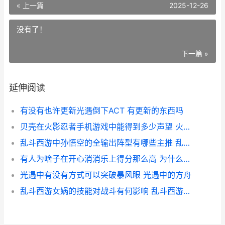
« 上一篇
2025-12-26
没有了！
下一篇 »
延伸阅读
有没有也许更新光遇倒下ACT 有更新的东西吗
贝壳在火影忍者手机游戏中能得到多少声望 火影贝壳多少级
乱斗西游中孙悟空的全输出阵型有哪些主推 乱斗西游 孙悟空
有人为啥子在开心消消乐上得分那么高 为什么有人会开灯睡觉
光遇中有没有方式可以突破暴风眼 光遇中的方舟
乱斗西游女娲的技能对战斗有何影响 乱斗西游女娲阵容搭配