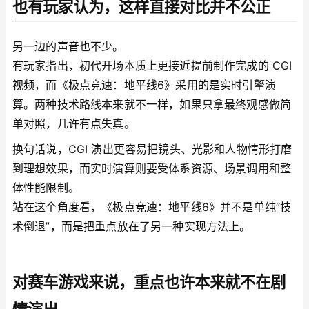
也有玩家认为，这样直接对比并不公正
另一边的声音也不少。
有玩家指出，初代开场本质上更接近提前制作完成的 CGI
视频，而《极点竞速：地平线6》采用的是实时引擎演
算。两种技术路线本来就不一样，如果只拿最终观感做简
单对照，几许有点失真。
换句话说，CGI 演出更容易把镜头、光影和人物情形打磨
到理想效果，而实时演算则要受体系资源、场景调用和整
体性能限制。
站在这个角度看，《极点竞速：地平线6》并不是单纯“技
术倒退”，而是把重点放在了另一种实现方法上。
对赛车游戏来说，重点也许本来就不在剧