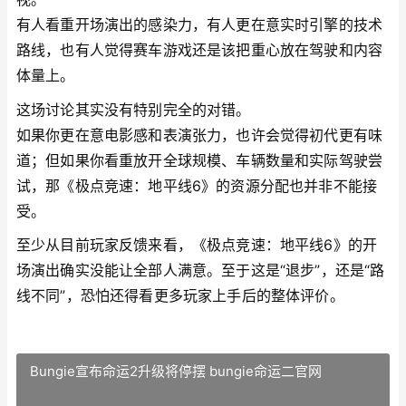
有人看重开场演出的感染力，有人更在意实时引擎的技术
路线，也有人觉得赛车游戏还是该把重心放在驾驶和内容
体量上。
这场讨论其实没有特别完全的对错。
如果你更在意电影感和表演张力，也许会觉得初代更有味
道；但如果你看重放开全球规模、车辆数量和实际驾驶尝
试，那《极点竞速：地平线6》的资源分配也并非不能接
受。
至少从目前玩家反馈来看，《极点竞速：地平线6》的开
场演出确实没能让全部人满意。至于这是“退步”，还是“路
线不同”，恐怕还得看更多玩家上手后的整体评价。
Bungie宣布命运2升级将停摆 bungie命运二官网