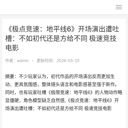
《极点竞速：地平线6》开场演出遭吐
槽：不如初代还是方给不同 极速竞技
电影
作者：
admin
•
更新时间：2026-05-25
摘要：不少玩家认为，初代作品的开场演出反而更加生
动、更具氛围感，整体镜头语言和电影感甚至强于新作。
同时，也有玩家吐槽《极限竞速：地平线6》的人物动作略
显僵硬，角色模型缺乏自然感,《极点竞速：地平线6》开
场演出遭吐槽：不如初代还是方给不同 极速竞技电影