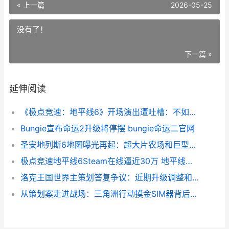
« 上一篇
2026-05-25
没有了！
下一篇 »
延伸阅读
《极点竞速：地平线6》开场演出遭吐槽：不如初代还是方给不同 极速竞技电影
Bungie宣布命运2升级将停摆 bungie命运二官网
圣安地列斯6地图曝光再起：超大片农场和巨型湖泊引发猜测 圣安地列斯地铁站在哪
极点竞速地平线6Steam在线逼近30万 地平线竟速
洛克王国世界主策划答复争议：近期升级调整和补偿一并公开 洛克王国世界主线精灵名字
从策划案走进战场：三角洲行动摸金SIM器背后的真正设计心法 从策划中学到了什么