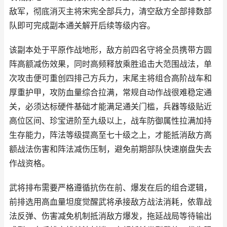
敌军，彻底消灭主将宋宪全部兵力，清空敌方全部排数部
队即可完成副本通关解开后续等级内容。
该副本处于平原作战地形，敌方前四名守将全员携带方圆
阵高额减伤效果，同时高频释放乘胜追击大范围战法，单
次攻击便可重创四排己方兵力，末尾主将组合高阶战车和
厚重护甲，攻防血量综合拉满，常规自动作战很难稳定通
关，必须达标硬件基础才能满足通关门槛，兵器等级贴近
高位区间、珍宝进阶至九级以上，战车防御属性拉满加持
生存能力，阵法等级提高至七十级之上，才能抵消敌方高
额战法伤害和阵法减伤压制，避免前期部队快速崩盘失去
作战资格。
武将排布需要严格遵循抗伤在前、爆发在后的组合逻辑，
前排选用高血量坦度觉醒武将承接敌方战法消耗，依靠战
法反弹、伤害减免机制抵消敌方爆发，拖延战局等待输出