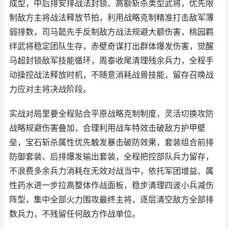
成型，中后排安排战法封锁、高额斩杀类型武将，优先限
制敌方主将战法释放节拍，利用战略克制精准打击敌军薄
弱排数，司马懿先手反制敌方战法规避大额伤害，桃园羁
绊武将稳定团队生存，赤壁奇谋打出群体爆发伤害，觉醒
马超封锁敌军技能循环，周泰收尾清理残余兵力，全程手
动操控战法释放时机，不随意消耗战兽技能，留存召唤战
力应对主将决战阶段。
实战对局里要全程贴合平原战略克制制度，灵活切换攻防
战略规避伤害叠加，合理利用战车特效击破敌方护甲壁
垒，宝石斩杀属性优先触发暴击破防效果，套装组合前排
防御套装、后排爆发输出套装，全程把控部队兵力留存，
不浪费多余兵力消耗在无效对战当中，依托军团增益、属
性药水进一步拉高整体作战面板，稳步清理四波小兵减伤
阵型，集中全部火力围攻最终主将，逐层清空敌方全部排
数兵力，不残留任何敌方作战单位。