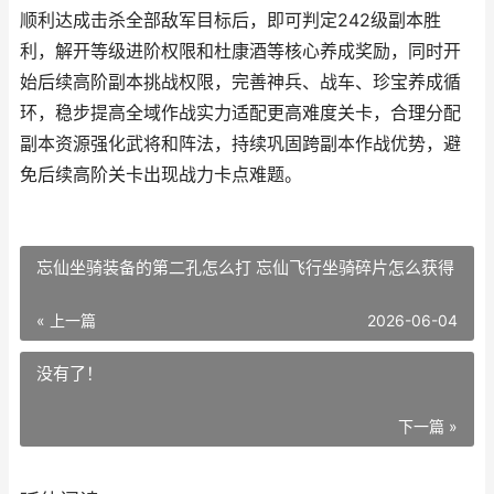
顺利达成击杀全部敌军目标后，即可判定242级副本胜
利，解开等级进阶权限和杜康酒等核心养成奖励，同时开
始后续高阶副本挑战权限，完善神兵、战车、珍宝养成循
环，稳步提高全域作战实力适配更高难度关卡，合理分配
副本资源强化武将和阵法，持续巩固跨副本作战优势，避
免后续高阶关卡出现战力卡点难题。
忘仙坐骑装备的第二孔怎么打 忘仙飞行坐骑碎片怎么获得
« 上一篇
2026-06-04
没有了！
下一篇 »