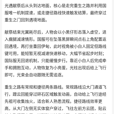
光遇献祭后从头到达地面，核心是走完重生之路并利用国
服唯一机制提速，或走捷径路线快速触发结算，最终穿过
重生之门回到遇境地面。
献祭结束光翼耗尽后，人物会以小黑仔形态落入虚空，进
入瘸腿减速情形。国服可在坠落黑屏瞬间点右上角配置返
回遇境，再打坐重回伊甸，此时视角被小白人固定但路线
键可用，能短暂无视减速快速移动，大幅节省起步时刻；
国际服无回退机制，只能缓慢步行。靠近小白人后完成牵
手和拥抱互动，人物恢复为小亮蛋，光柱出现后给上飞行
即可，光束会自动跟随无需追逐。
重生之路有常规和捷径两条路线。常规路线沿大门通道飞
行，蹭云回能穿过碎石区域触发动画，自动给上飞行途经
先祖可收集烛火，适合新人熟悉流程。捷径路线效率更
高，从大门左侧无实体窗户穿过，飞往左前方云团，贴云