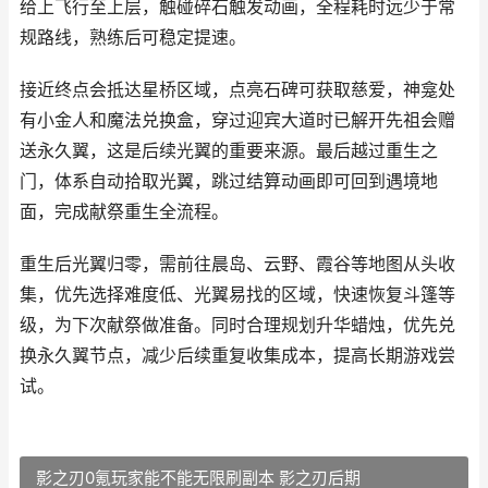
给上飞行至上层，触碰碎石触发动画，全程耗时远少于常
规路线，熟练后可稳定提速。
接近终点会抵达星桥区域，点亮石碑可获取慈爱，神龛处
有小金人和魔法兑换盒，穿过迎宾大道时已解开先祖会赠
送永久翼，这是后续光翼的重要来源。最后越过重生之
门，体系自动拾取光翼，跳过结算动画即可回到遇境地
面，完成献祭重生全流程。
重生后光翼归零，需前往晨岛、云野、霞谷等地图从头收
集，优先选择难度低、光翼易找的区域，快速恢复斗篷等
级，为下次献祭做准备。同时合理规划升华蜡烛，优先兑
换永久翼节点，减少后续重复收集成本，提高长期游戏尝
试。
影之刃0氪玩家能不能无限刷副本 影之刃后期