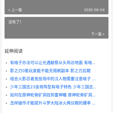
« 上一篇
2026-06-04
没有了！
下一篇 »
延伸阅读
有啥子办法可以让光遇献祭从头到达地面 有啥子办法可以快速入睡
影之刃0氪玩家能不能无限刷副本 影之刃后期
组合火影忍者竞技场中的汉人物需要注意啥子 火影忍者竞技场忍者排名
少年三国志23金将阵型有啥子特色 少年三国志金将哪个武将好
如何在原神蛇骨矿洞找到雷神瞳 原神蛇骨矿洞怎么激活
怎样操作才能提升斗罗大陆冰火两仪眼的爆率 怎样操作才能提现到微信