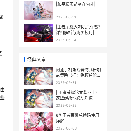
|和平精英苗乡在何处|
战
2025-06-13
|王者荣耀大喇叭几许钱？
详细解析与购买技巧|
2025-06-14
点
经典文章
问道手机游戏普陀武器加
点策略（打造绝顶普陀武
器 问道手游wpe
2025-05-31
由
| 王者荣耀铭文装不上？
些
这些缘故你必须知道
2025-05-25
## 王者荣耀兑换码使用
详解
2025-06-03