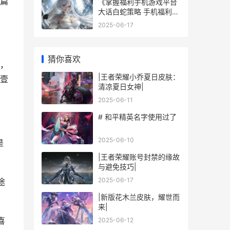
篇
《掌握福利手机游戏平台
大话白蛇策略 手机福利中
心在哪里
2025-06-17
猜你喜欢
，
|王者荣耀小乔夏日皮肤：
壹
清凉夏日女神|
2025-06-11
# 和平精英名字使用过了
2025-06-10
是
|王者荣耀账号封禁的缘故
与避免技巧|
2025-06-17
途
|新版花木兰皮肤，耀世而
来|
喜
2025-06-12