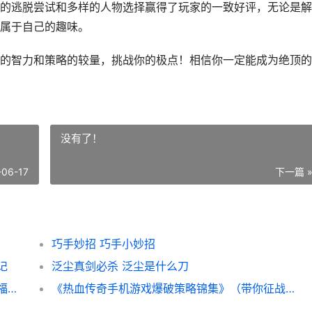
的逃脱尝试和多样的人物选择赢得了玩家的一致好评，无论是解
属于自己的趣味。
的智力和策略的较量，挑战你的极点！相信你一定能成为绝顶的
没有了！
-06-17
下一篇 
巧手妙招 巧手小妙招
记
泛尘真剑必杀 泛尘是什么刀
《掌握福利手机游戏平台大话白蛇策略 手机福利中心在哪里
《热血传奇手机游戏爆破策略锦集》（带你征战热血传奇的终极策略 热血传奇手机版