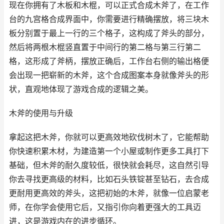
现在你拥有了木板和木棍，可以正式合成木斧了，在工作
台的九宫格合成界面中，你需要进行精确摆放，将三块木
板分别置于最上一行的三个格子，这构成了斧头的部分，
然后将两根木棍竖直置于中间行的第二格与第三行第二
格，这形成了斧柄，摆放正确后，工作台右侧的输出格便
会出现一把崭新的木斧，这个合成图案本身就像斧头的形
状，直观地体现了游戏合成的逻辑之美。
木斧的使用与升级
拿起这把木斧，你就可以更高效地砍伐树木了，它能帮助
你快速积累木材，为建造第一个小屋或制作更多工具打下
基础，但木斧的耐久度较低，很快就会耗尽，这自然引导
你去寻找更高级的材料，比如石头铁锭甚至钻石，去合成
更耐用更高效的斧头，这把初始的木斧，就像一位启蒙老
师，在你学会使用它后，又指引你向着更强大的工具迈
进，这是游戏内在的进步循环。