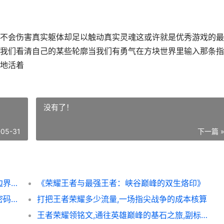
不会伤害真实躯体却足以触动真实灵魂这或许就是优秀游戏的最
我们看清自己的某些轮廓当我们有勇气在方块世界里输入那条指
地活着
没有了！
-05-31
下一篇 
**我的世界指令自己死亡在虚拟中探寻生命边界副标题**
《荣耀王者与最强王者：峡谷巅峰的双生烙印》
郑州和平精英怎么赚钱，电竞热土中的财富密码，副标题，从玩家到赢家的本地化实战指南
打把王者荣耀多少流量,一场指尖战争的成本核算
王者荣耀领铭文,通往英雄巅峰的基石之旅,副标题为铭文之力构筑战术根基