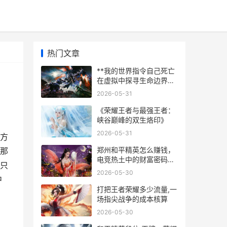
热门文章
**我的世界指令自己死亡
在虚拟中探寻生命边界副
标题**
2026-05-31
《荣耀王者与最强王者：
峡谷巅峰的双生烙印》
2026-05-31
方
郑州和平精英怎么赚钱，
那
电竞热土中的财富密码，
只
副标题，从玩家到赢家的
2026-05-30
本地化实战指南
中
打把王者荣耀多少流量,一
场指尖战争的成本核算
2026-05-30