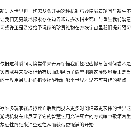
新进入世界但一切需从头开始这种机制巧妙隐喻着轮回与新生不
让我们更勇敢地探索存在边界通过多次指令死亡与重生我们潜意
习或许正是游戏给予玩家的珍贵礼物在方块宇宙里我们提前预习
依旧这种瞬间切换常带来奇异顿悟我们操控虚拟角色时何尝不是
实自我并未受损但精神层面却经历了微型地震这模糊地带正是当
的世界用最质朴的指令提醒我们哪个世界才是不可替代的锚点
欲许多玩家在虚拟死亡后反而投入更多时间建造更宏伟的世界这
游戏机制在此展现了它的智慧它用允许死亡的方式暗中歌颂着生
象征性终结来清空过往从而获得更饱满的开始