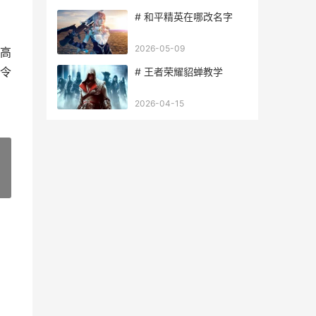
# 和平精英在哪改名字
2026-05-09
高
令
# 王者荣耀貂蝉教学
2026-04-15
»