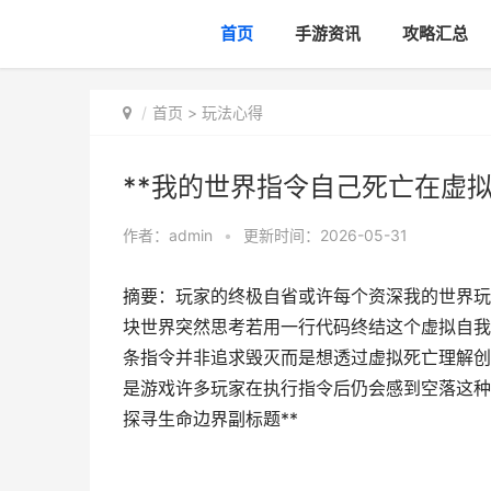
首页
手游资讯
攻略汇总
首页
>
玩法心得
**我的世界指令自己死亡在虚拟
作者：
admin
•
更新时间：2026-05-31
摘要：玩家的终极自省或许每个资深我的世界玩
块世界突然思考若用一行代码终结这个虚拟自我
条指令并非追求毁灭而是想透过虚拟死亡理解创
是游戏许多玩家在执行指令后仍会感到空落这种
探寻生命边界副标题**