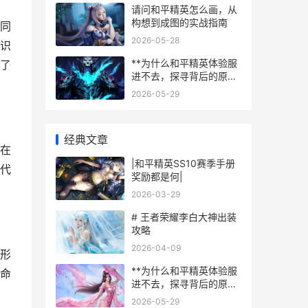
请问和平精英怎么画，从
构想到成图的实战指南
同
2026-05-28
识
**为什么和平精英体验服
了
进不去，探寻背后的原因
与门径**
2026-05-29
经典文章
在
|和平精英SS10赛季手册
代
奖励都是何|
2026-03-29
# 王者荣耀李白大神出装
攻略
2026-04-09
形
**为什么和平精英体验服
命
进不去，探寻背后的原因
与门径**
2026-05-29