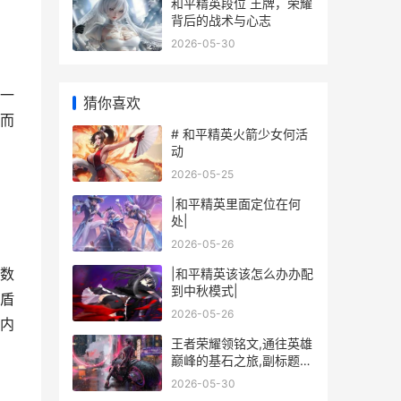
和平精英段位 王牌，荣耀
背后的战术与心志
2026-05-30
一
猜你喜欢
而
# 和平精英火箭少女何活
动
2026-05-25
|和平精英里面定位在何
处|
2026-05-26
数
|和平精英该该怎么办办配
到中秋模式|
盾
2026-05-26
内
王者荣耀领铭文,通往英雄
巅峰的基石之旅,副标题为
铭文之力构筑战术根基
2026-05-30