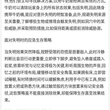
待,他们会主动寻找解决方案,饮用牛奶是经典且有效的方式,
牛奶可以清除玩家身上的所有状态效果,包括失明,因此随身
携带牛奶桶,是应对意外失明的明智准备,此外,规避失明来源
至关重要,了解哪些生物或情境会触发失明,例如洞穴中的某
些威胁,并采取预防措施,比如保持距离或提前消除威胁源。
面对失明时的应急生存策略
当失明效果突然降临,视野受限的恐慌是首要敌人,此时冷静
判断比盲目行动更重要,立即停下脚步,避免坠入悬崖或踏入
岩浆,依靠听觉与记忆变得极为关键,聆听周围生物的声音,回
忆之前的环境布局,缓慢移动至安全角落,如果拥有床,立即尝
试睡眠,有时转换时间可以缓解焦虑,利用手中已有工具,例如
放置火把或熟悉方块,通过触觉般的方块放置来标记安全路
径,这些策略虽不能直接消除效果,却能保障生存直至效果结
束。