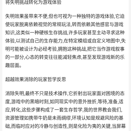
将失明挑战转化为游戏体验
失明效果虽带来不便,但也可视为一种独特的游戏体验,它迫
使玩家脱离依赖视觉的常规玩法,转而依赖其他感官与游戏
知识,这类似一种硬核生存挑战,许多玩家甚至主动寻求这种
体验,以测试自己的生存能力,在特定模组或自定义地图中,失
明可能被设计为必经考验,拥抱这种挑战,把它当作游戏叙事
的一部分,心态的转变往往能减轻焦虑,甚至发现游戏新的乐
趣层面。
超越效果消除的玩家哲学反思
消除失明,最终不只是技术操作,它折射出玩家面对困境的态
度,游戏中的黑暗时刻,如同现实中的意外挫折,等待,准备,适
应,转化,这些步骤构成了一套生存哲学,我的世界教会我们,
资源管理如携带牛奶是未雨绸缪,环境认知是规避风险的基
础,而临时应对的冷静与创造性,则是化险为夷的关键,当屏幕