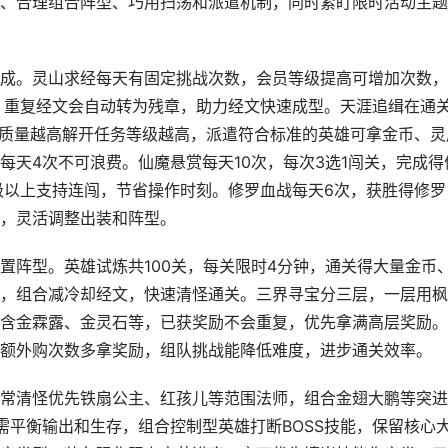
、合理组合阵型、巧用扫荡和派遣机制，同时紧盯限时活动主题
成。灵山求经每天有固定挑战次数，会员等级提高可增加次数，
，重复经文会自动转为残章，助力经文快速成型。天涯追缉在通
雄质量越高解开任务等级越高，派遣符合标准的英雄可拿金币、灵
每天4次不可浪费。仙魔悬赏每天10次，每次3选1闯关，完成得
级以上支持连闯，节省操作时刻。修罗血战每天6次，获胜得修罗
，灵活调整出装和阵型。
置阵型。英雄试炼共100关，每关限时4分钟，通关得大量金币
雄，组合减冷却经文，快速清怪通关。三界寻宝分三层，一层用
含金霖露、金灵石等，已获奖励不会重复，优先拿满高层奖励。
额外购次数多拿奖励，组队挑战能降低难度，进步通关效率。
常清怪优先铁扇公主、红孩儿等范围法师，组合金翅大鹏等突进
需平衡输出和生存，组合控制型英雄打断BOSS技能，保留核心