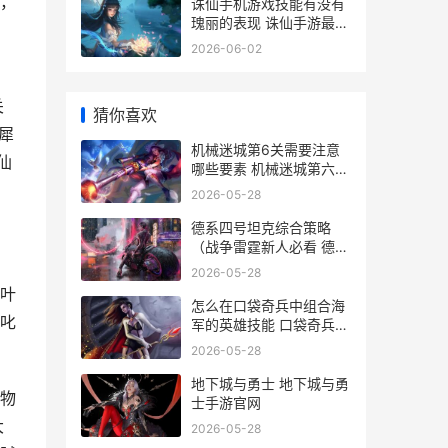
，
诛仙手机游戏技能有没有
瑰丽的表现 诛仙手游最新
攻略大全
2026-06-02
关
猜你喜欢
犀
机械迷城第6关需要注意
仙
哪些要素 机械迷城第六关
攻略视频
2026-05-28
德系四号坦克综合策略
（战争雷霆新人必看 德国
、
四号坦号h型
2026-05-28
枫叶
怎么在口袋奇兵中组合海
叱
军的英雄技能 口袋奇兵如
何玩
2026-05-28
地下城与勇士 地下城与勇
物
士手游官网
大
2026-05-28