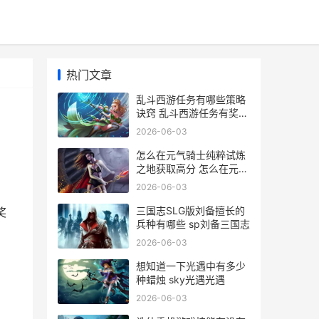
热门文章
乱斗西游任务有哪些策略
诀窍 乱斗西游任务有奖励
吗
2026-06-03
怎么在元气骑士纯粹试炼
之地获取高分 怎么在元气
骑士获得粽叶枪
2026-06-03
三国志SLG版刘备擅长的
奖
兵种有哪些 sp刘备三国志
2026-06-03
想知道一下光遇中有多少
种蜡烛 sky光遇光遇
2026-06-03