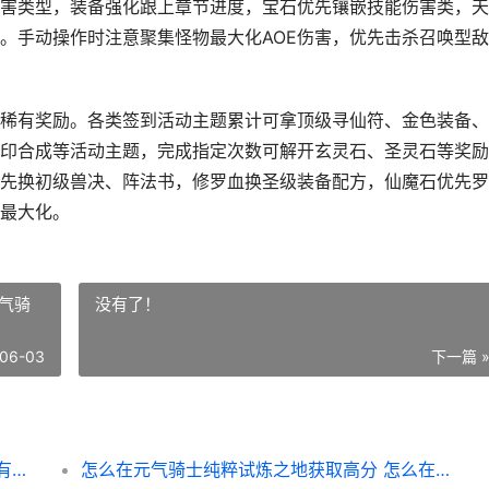
害类型，装备强化跟上章节进度，宝石优先镶嵌技能伤害类，天
。手动操作时注意聚集怪物最大化AOE伤害，优先击杀召唤型
稀有奖励。各类签到活动主题累计可拿顶级寻仙符、金色装备、
印合成等活动主题，完成指定次数可解开玄灵石、圣灵石等奖励
先换初级兽决、阵法书，修罗血换圣级装备配方，仙魔石优先罗
最大化。
气骑
没有了！
06-03
下一篇 
乱斗西游任务有哪些策略诀窍 乱斗西游任务有奖励吗
怎么在元气骑士纯粹试炼之地获取高分 怎么在元气骑士获得粽叶枪