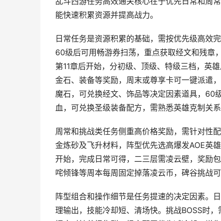
乱斗西游任务高效通关核心在于优先日常和周常
能快速积累资源并提高战力。
日常任务是资源积累的基础，需按优先级高效完
60级后可用畅游券扫荡，重点获取经文和残章
第11章后开始，分初级、顶级、特级三档，英
金石、装备等奖励，周末或尊享卡可一键派遣，
魔石，可兑换经文、饰品等决定因素道具，60
血，可兑换圣级装备配方，需熟悉英雄克制关系
周常和挑战类任务侧重高价格奖励，需针对性配
金炼砂及飞升材料，阵型优先选高爆发AOE英
开始，完成日常可得，二三层需凌云壁，奖励包
咤倾锋等周本每周固定掉落凌云币，碑谷挑战可
阵型组合和操作细节是任务提速的决定因素。日
理输出，技能冷却短、清场快。挑战BOSS时，