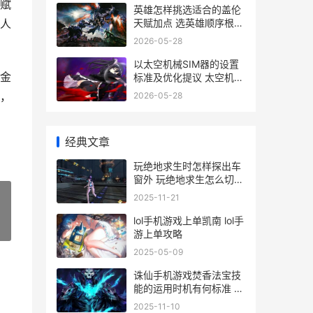
赋
英雄怎样挑选适合的盖伦
天赋加点 选英雄顺序根据
敌人
什么
2026-05-28
以太空机械SIM器的设置
金
标准及优化提议 太空机器
名
，
2026-05-28
经典文章
玩绝地求生时怎样探出车
窗外 玩绝地求生怎么切换
到桌面
2025-11-21
lol手机游戏上单凯南 lol手
»
游上单攻略
2025-05-09
诛仙手机游戏焚香法宝技
能的运用时机有何标准 诛
仙手机游戏焚天怎么玩
2025-11-10