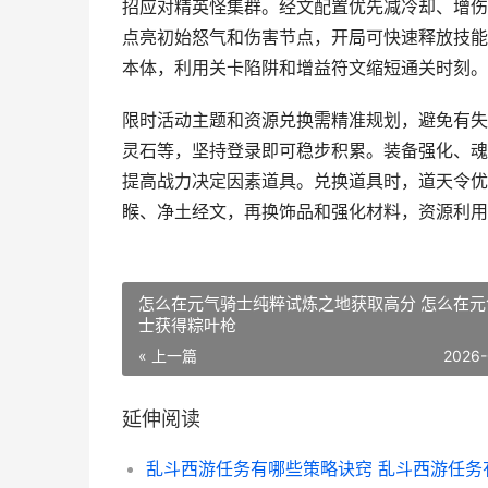
招应对精英怪集群。经文配置优先减冷却、增伤
点亮初始怒气和伤害节点，开局可快速释放技能
本体，利用关卡陷阱和增益符文缩短通关时刻。
限时活动主题和资源兑换需精准规划，避免有失
灵石等，坚持登录即可稳步积累。装备强化、魂
提高战力决定因素道具。兑换道具时，道天令优
睺、净土经文，再换饰品和强化材料，资源利用
怎么在元气骑士纯粹试炼之地获取高分 怎么在元
士获得粽叶枪
« 上一篇
2026-
延伸阅读