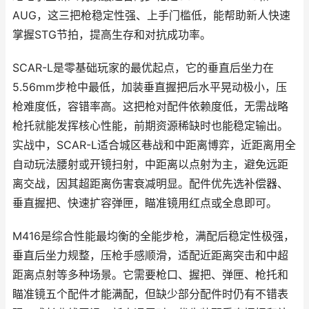
AUG，这三把枪稳定性强、上手门槛低，能帮助新人快速
掌握STG节拍，提高生存和对抗成功率。
SCAR-L是零基础玩家的最优起点，它的垂直后坐力在
5.56mm步枪中最低，加装垂直握把后水平晃动极小，压
枪难度低，容错率高。这把枪对配件依赖度低，无需战略
枪托就能发挥核心性能，前期资源稀缺时也能稳定输出。
实战中，SCAR-L适合城区巷战和中距离博弈，近距离用全
自动玩法腰射或开镜扫射，中距离以点射为主，避免远距
离交战，因其超距离伤害衰减明显。配件优先选补偿器、
垂直握把、快速扩容弹匣，瞄准镜用红点或全息即可。
M416是综合性能最均衡的全能步枪，满配后稳定性极强，
垂直后坐力规整，压枪手感顺滑，适配近距离突击和中超
距离点射等多种场景。它需要枪口、握把、弹匣、枪托和
瞄准镜五个配件才能满配，但缺少部分配件时仍有不错表