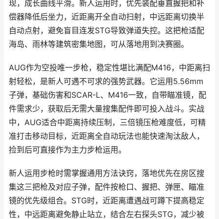
现，成长曲线平滑。新人运用时，优先装配垂直握把和补
偿器降低后坐力，近距离开全自动扫射，中远距离切换半
自动点射，避免盲目连发STG导致弹道失控。这把枪适配
海岛、雨林等建筑密集地图，可从落地用到决赛圈。
AUG作为空投唯一步枪，稳定性堪比满配M416，中距离扫
射轻松，是新人可遇不可求的强势武器。它运用5.56mm
子弹，基础伤害和SCAR-L、M416一致，自带瞄准镜，配
件需求少，获取后无需大量搜集配件即可投入战斗。实战
中，AUG适合中距离持续压制，三倍镜压枪难度低，可精
准打击移动目标，近距离全自动玩法也能快速淘汰敌人，
捡到后可直接作为主力步枪运用。
新人运用步枪时需掌握通用方法诀窍，落地优先在房区搜
集这三把枪及对应子弹，配件按枪口、握把、弹匣、瞄准
镜的优先级组合。STG时，近距离遭遇战可蹲下提高稳定
性，中远距离避免静止站立，结合左右探头STG，减少被