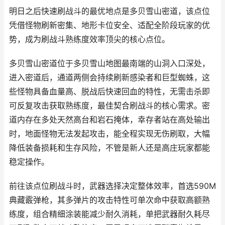
明日之后快速刷战斗的最优地点是多贝雪山密道，该点位
凭借怪物刷新密集、地形卡位安全、适配全阶段玩家的优
势，成为刷战斗熟练度效率顶尖的核心点位。
多贝雪山密道位于多贝雪山地图最南端的山洞入口深处，
进入密道后，通道两侧会持续刷新感染者和巨型蜘蛛，这
些怪物具备血量高、脱战后快速回血的特性，无需击杀即
可反复攻击获取熟练度，最佳契合刷战斗的核心需求。密
道内存在多处天然高台和岩石掩体，幸存者站在高处输出
时，地面怪物无法发起攻击，能全程实现无伤刷取，大幅
降低装备损耗和生存风险，不管是新人还是高庄玩家都能
稳定操作。
前往该点位刷战斗时，武器选择决定整体效率，首选590M
典藏霰弹枪，其多弹片的攻击特性可单次命中获取高额熟
练度，组合精细涂装能减少耐久消耗，单把武器耐久耗尽