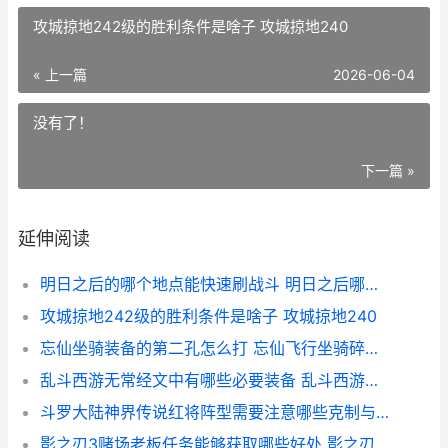
攻城掠地242级的胜利条件是啥子 攻城掠地240
« 上一篇
2026-06-04
没有了！
下一篇 »
延伸阅读
明日之后的哪个地点能快速刷战斗 明日之后哪个职业最赚钱
攻城掠地242级的胜利条件是啥子 攻城掠地240
忘仙坐骑装备的第二孔怎么打 忘仙飞行坐骑碎片怎么获得
乱斗西游无常经文中有哪些必要装备 乱斗西游无等经文
斗罗大陆神界传说红将阵型需要注意哪些克制与被克制 斗罗大陆神界传说动态漫画免费观看完整版
影之刃3赌场老板任务能够获取哪些好处 影之刃3赌坊老板