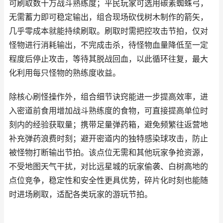
可刷取数十万战斗熟练度；平民玩家可选用碳素蜘蛛弓，
无需蓄力即可稳定输出，组合现场砍伐树木制作的箭矢，
几乎零成本就能持续刷取。刷取时需把控攻击节拍，仅对
怪物进行消耗输出，不完成击杀，待怪物血量降低至一定
程度后停止攻击，等待其脱战回血，以此循环往复，最大
化利用每只怪物的熟练度收益。
除核心刷怪操作外，组合细节诀窍能进一步提高效率，进
入密道前食用增加战斗熟练度的食物，可直接提高单位时
刻内的经验获取量；携带足量弹药箱，避免频繁往返营地
补充弹药浪费时刻；避开密道内的独特感染球攻击，防止
被怪物打断输出节拍。该点位无需和其他玩家争抢资源，
不受地图天气干扰，对比远星城的玩家偷袭、白树高地的
点位竞争，稳定性和安全性更具优势，碎片化时刻也能随
时进场刷取，适配各类玩家的游玩节拍。