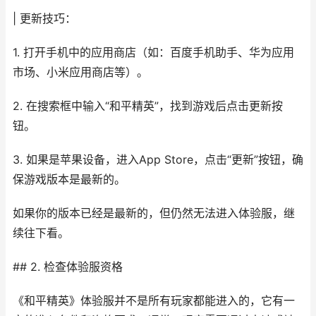
| 更新技巧：
1. 打开手机中的应用商店（如：百度手机助手、华为应用
市场、小米应用商店等）。
2. 在搜索框中输入“和平精英”，找到游戏后点击更新按
钮。
3. 如果是苹果设备，进入App Store，点击“更新”按钮，确
保游戏版本是最新的。
如果你的版本已经是最新的，但仍然无法进入体验服，继
续往下看。
## 2. 检查体验服资格
《和平精英》体验服并不是所有玩家都能进入的，它有一