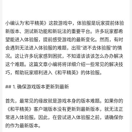
小编认为‘和平精英》这款游戏中，体验服是玩家提前体验
新版本、测试新功能和新玩法的重要平台。许多玩家都希
望能进入体验服，提前感受游戏的最新变化。然而，有时
会遇到无法进入体验服的难题，出现“进不去体验服”的情
况。这让许多玩家感到困扰，不知道该该该怎么办办解决
这个难题。这篇文章小编将将详细介绍一些常见的解决技
巧，帮助玩家顺利进入《和平精英》的体验服。
## 1. 确保游戏版本更新到最新
首先，最常见的缘故就是游戏本身的版本难题。如果你的
《和平精英》客户端版本没有更新到最新版本，就无法正
常进入体验服。因此，在尝试进入体验服之前，请确保你
的作为最新版本。