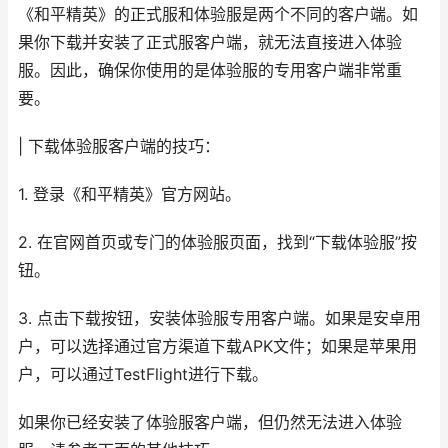
《和平精英》的正式服和体验服是两个不同的客户端。如
果你下载并安装了正式服客户端，就无法直接进入体验
服。因此，确保你使用的是体验服的专用客户端非常重
要。
| 下载体验服客户端的技巧：
1. 登录《和平精英》官方网站。
2. 在官网首页或专门的体验服页面，找到“下载体验服”按
钮。
3. 点击下载按钮，安装体验服专用客户端。如果是安卓用
户，可以选择通过官方渠道下载APK文件；如果是苹果用
户，可以通过TestFlight进行下载。
如果你已经安装了体验服客户端，但仍然无法进入体验