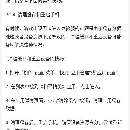
服，请参考下面的其他技巧。
## 4. 清理缓存和重启手机
有时候，游戏出现无法进入体验服的难题是由于缓存数据
难题或者设备资源不足导致的。清理缓存和重启设备可能
帮助解决这种情况。
| 清理缓存和重启设备的技巧：
1. 打开手机的“设置”菜单，找到“应用管理”或“应用设置”。
2. 在列表中找到《和平精英》应用，点击进入。
3. 在应用详情页面，点击“清除缓存”按钮，清理应用缓存
数据。
4. 清理缓存后，重启手机，确保设备资源充分，尝试重新