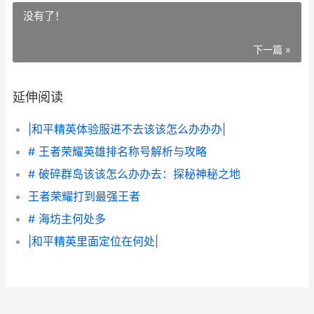
没有了！
下一篇 »
延伸阅读
|和平精英体验服进不去该该怎么办办办|
# 王者荣耀英雄排名称号解析与攻略
# 破碎群岛该该怎么办办去：探秘神秘之地
王者荣耀打到最强王者
# 海坊主何处多
|和平精英里面定位在何处|