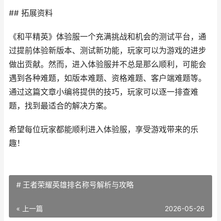
## 拓展资料
《和平精英》体验服一个充满挑战和机会的测试平台，通
过提前体验新版本、测试新功能，玩家可以为游戏的进步
做出贡献。然而，进入体验服并不总是那么顺利，可能会
遇到各种难题，如版本难题、资格难题、客户端难题等。
通过这篇文章小编将提供的技巧，玩家可以逐一排查难
题，找到最适合的解决方案。
希望每位玩家都能顺利进入体验服，享受游戏带来的乐
趣！
# 王者荣耀英雄排名称号解析与攻略
« 上一篇
2026-05-26