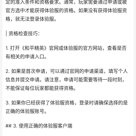
定的准入条件和资格要求。通常，玩家需要通过申请或被
官方选中才能获得体验服的资格。如果没有获得体验服资
格，就无法登录体验服。
| 资格检查技巧：
1. 打开《和平精英》官网或体验服的官方网站，查看是否
有相关的申请入口。
2. 如果是首次申请，可以通过官网的申请渠道，填写个人
信息并提交申请。请注意，申请可能需要等待一段时刻，
不能保证每位玩家都能获得资格。
3. 如果你已经获得了体验服资格，登录时请确保选择的是
正确的体验服账号。
## 3. 使用正确的体验服客户端