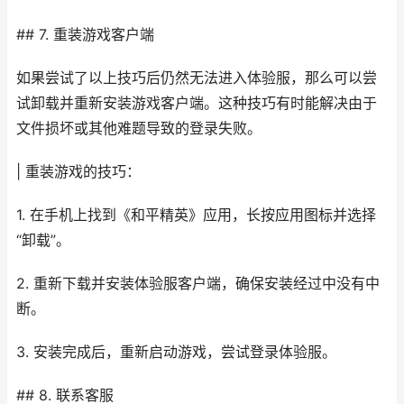
## 7. 重装游戏客户端
如果尝试了以上技巧后仍然无法进入体验服，那么可以尝
试卸载并重新安装游戏客户端。这种技巧有时能解决由于
文件损坏或其他难题导致的登录失败。
| 重装游戏的技巧：
1. 在手机上找到《和平精英》应用，长按应用图标并选择
“卸载”。
2. 重新下载并安装体验服客户端，确保安装经过中没有中
断。
3. 安装完成后，重新启动游戏，尝试登录体验服。
## 8. 联系客服